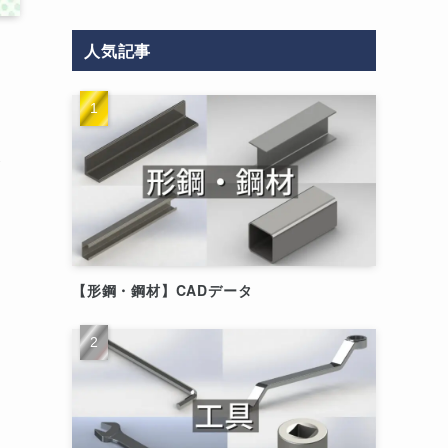
人気記事
改
【形鋼・鋼材】CADデータ